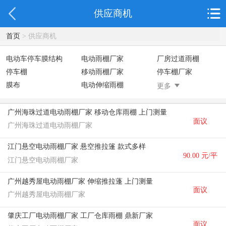
供应商机
首页
> 供应商机
电动车停车膜结构
电动雨棚厂家
厂房过道雨棚
停车棚
移动雨棚厂家
停车棚厂家
膜布
电动伸缩雨棚
折叠雨棚
更多
停车棚
移动雨棚
电动雨棚
伸缩雨棚
仓库遮阳棚
推拉雨棚
广州海珠过道电动雨棚厂家 移动仓库雨棚 上门测量
面议
电动推拉雨棚
膜结构停景观棚
广州海珠过道电动雨棚厂家
江门悬空电动雨棚厂家 悬空推拉篷 款式多样
90.00 元/平
江门悬空电动雨棚厂家
方米
广州越秀屋电动雨棚厂家 伸缩推拉蓬 上门测量
面议
广州越秀屋电动雨棚厂家
肇庆工厂电动雨棚厂家 工厂仓库雨棚 鼎新厂家
面议