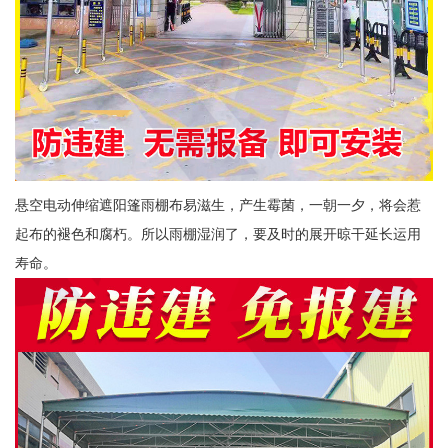
悬空电动伸缩遮阳篷雨棚布易滋生，产生霉菌，一朝一夕，将会惹
起布的褪色和腐朽。所以雨棚湿润了，要及时的展开晾干延长运用
寿命。