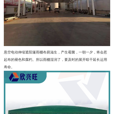
悬空电动伸缩遮阳篷雨棚布易滋生，产生霉菌，一朝一夕，将会惹
起布的褪色和腐朽。所以雨棚湿润了，要及时的展开晾干延长运用
寿命。