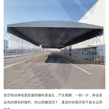
悬空电动伸缩遮阳篷雨棚布易滋生，产生霉菌，一朝一夕，将会惹
起布的褪色和腐朽。所以雨棚湿润了，要及时的展开晾干延长运用