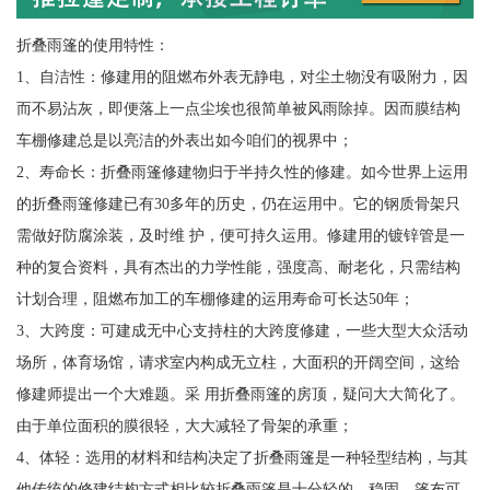
折叠雨篷的使用特性：
1、自洁性：修建用的阻燃布外表无静电，对尘土物没有吸附力，因
而不易沾灰，即便落上一点尘埃也很简单被风雨除掉。因而膜结构
车棚修建总是以亮洁的外表出如今咱们的视界中；
2、寿命长：折叠雨篷修建物归于半持久性的修建。如今世界上运用
的折叠雨篷修建已有30多年的历史，仍在运用中。它的钢质骨架只
需做好防腐涂装，及时维 护，便可持久运用。修建用的镀锌管是一
种的复合资料，具有杰出的力学性能，强度高、耐老化，只需结构
计划合理，阻燃布加工的车棚修建的运用寿命可长达50年；
3、大跨度：可建成无中心支持柱的大跨度修建，一些大型大众活动
场所，体育场馆，请求室内构成无立柱，大面积的开阔空间，这给
修建师提出一个大难题。采 用折叠雨篷的房顶，疑问大大简化了。
由于单位面积的膜很轻，大大减轻了骨架的承重；
4、体轻：选用的材料和结构决定了折叠雨篷是一种轻型结构，与其
他传统的修建结构方式相比较折叠雨篷是十分轻的。稳固。篷布可