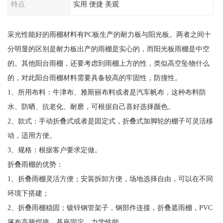
特点
实用 便捷 美观
采光性能好的雨棚材料有PC板生产的耐力板与阳光板。两者之间十
分明显的区别是耐力板出产的雨棚是实心的，而阳光板雨棚是中空
的。其他阳台雨棚，还要考虑到雨棚上方的性，类似高空坠物什么
的，对此阳台雨棚材料需要具备较高的牢固性，防撞性。
1、所用布料：牛津布、雅斯丽布料或者是汽车帆布，这种布料防
水、防晒、抗老化、耐磨，可根据自己喜好选择颜色。
2、款式：手动折叠式或者是固定式，折叠式加脚轮的棚子可灵活移
动，适用方便。
3、规格：根据客户要求定做。
折叠雨棚的优势：
1、折叠雨棚灵活方便；安装拆卸方便，场地选择自由，可以在不同
环境下搭建；
2、折叠雨棚稳固；镀锌钢管架子，钢部件连接，折叠遮雨棚，PVC
篷布高频焊接，基座固定，力学性能。