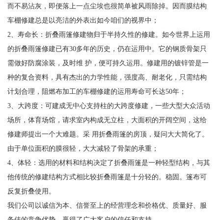
而不易沾灰，即便落上一点尘埃也很简单被风雨除掉。因而膜结构
车棚修建总是以亮洁的外表出如今咱们的视界中；
2、寿命长：折叠雨篷修建物归于半持久性的修建。如今世界上运用
的折叠雨篷修建已有30多年的历史，仍在运用中。它的钢质骨架只
需做好防腐涂装，及时维 护，便可持久运用。修建用的镀锌管是一
种的复合资料，具有杰出的力学性能，强度高、耐老化，只需结构
计划合理，阻燃布加工的车棚修建的运用寿命可长达50年；
3、大跨度：可建成无中心支持柱的大跨度修建，一些大型大众活动
场所，体育场馆，请求室内构成无立柱，大面积的开阔空间，这给
修建师提出一个大难题。采 用折叠雨篷的房顶，疑问大大简化了。
由于单位面积的膜很轻，大大减轻了骨架的承重；
4、体轻：选用的材料和结构决定了折叠雨篷是一种轻型结构，与其
他传统的修建结构方式相比较折叠雨篷是十分轻的。稳固。篷布可
反复折叠使用。
我们公司以诚信为本、信誉至上的经营理念和价格优、质量好、服
务佳的竞争优势。赢得了广大客户的信任和支持。