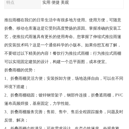
特点
实用 便捷 美观
推拉雨棚在我们的日常生活中有很多地方使用。使用方便，可随意
折叠。移动仓库蓬这是它受到高度赞扬的原因。掌握准确的安装工
艺，使推拉式雨篷具有更长的使用寿命。您掌握了伸缩式推拉雨篷
的安装技术吗？这是一个通俗科学的小版本。如果你想互相了解，
不要错过以下精美的内容！餐饮行为推拉式雨棚：行为推拉式雨棚
可以实现固定建筑的设计，构建一个总平面图，成本便宜。
折叠雨棚的优势：
1、折叠雨棚灵活方便；安装拆卸方便，场地选择自由，可以在不同
环境下搭建；
2、折叠雨棚稳固；镀锌钢管架子，钢部件连接，折叠遮雨棚，PVC
篷布高频焊接，基座固定，力学性能。
3、折叠雨棚服务完善；售前、售中、售后全程跟踪服务，问题及时
反馈、解决；
4、折叠雨棚个性满足；可依需求设计、生产个性篷房，外观典雅，