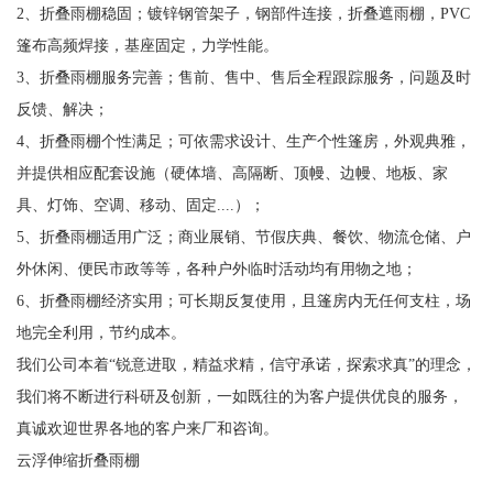
2、折叠雨棚稳固；镀锌钢管架子，钢部件连接，折叠遮雨棚，PVC
篷布高频焊接，基座固定，力学性能。
3、折叠雨棚服务完善；售前、售中、售后全程跟踪服务，问题及时
反馈、解决；
4、折叠雨棚个性满足；可依需求设计、生产个性篷房，外观典雅，
并提供相应配套设施（硬体墙、高隔断、顶幔、边幔、地板、家
具、灯饰、空调、移动、固定....）；
5、折叠雨棚适用广泛；商业展销、节假庆典、餐饮、物流仓储、户
外休闲、便民市政等等，各种户外临时活动均有用物之地；
6、折叠雨棚经济实用；可长期反复使用，且篷房内无任何支柱，场
地完全利用，节约成本。
我们公司本着“锐意进取，精益求精，信守承诺，探索求真”的理念，
我们将不断进行科研及创新，一如既往的为客户提供优良的服务，
真诚欢迎世界各地的客户来厂和咨询。
云浮伸缩折叠雨棚