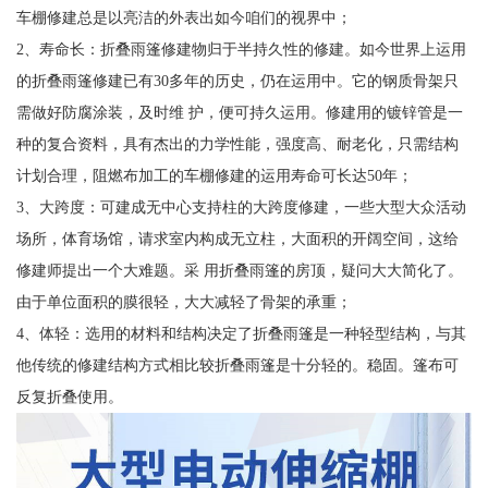
车棚修建总是以亮洁的外表出如今咱们的视界中；
2、寿命长：折叠雨篷修建物归于半持久性的修建。如今世界上运用
的折叠雨篷修建已有30多年的历史，仍在运用中。它的钢质骨架只
需做好防腐涂装，及时维 护，便可持久运用。修建用的镀锌管是一
种的复合资料，具有杰出的力学性能，强度高、耐老化，只需结构
计划合理，阻燃布加工的车棚修建的运用寿命可长达50年；
3、大跨度：可建成无中心支持柱的大跨度修建，一些大型大众活动
场所，体育场馆，请求室内构成无立柱，大面积的开阔空间，这给
修建师提出一个大难题。采 用折叠雨篷的房顶，疑问大大简化了。
由于单位面积的膜很轻，大大减轻了骨架的承重；
4、体轻：选用的材料和结构决定了折叠雨篷是一种轻型结构，与其
他传统的修建结构方式相比较折叠雨篷是十分轻的。稳固。篷布可
反复折叠使用。