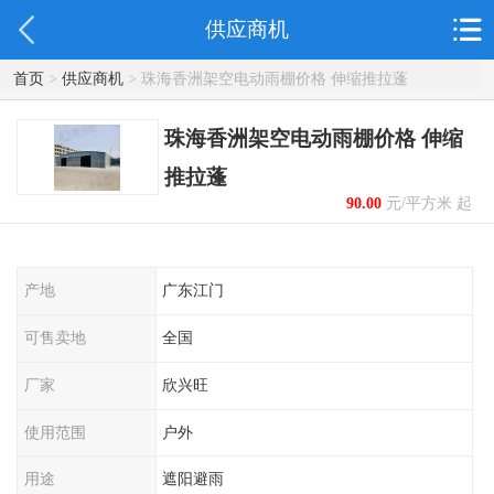
供应商机
首页
>
供应商机
> 珠海香洲架空电动雨棚价格 伸缩推拉蓬
珠海香洲架空电动雨棚价格 伸缩
推拉蓬
90.00
元/平方米 起
产地
广东江门
可售卖地
全国
厂家
欣兴旺
使用范围
户外
用途
遮阳避雨