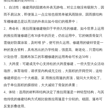
推拉雨篷的使用特性：
1、自洁性：修建用的阻燃布外表无静电，对尘土物没有吸附力，因
而不易沾灰，即便落上一点尘埃也很简单被风雨除掉。因而膜结构
车棚修建总是以亮洁的外表出如今咱们的视界中；
2、寿命长：推拉雨篷修建物归于半持久性的修建。如今世界上运用
的推拉雨篷修建已有30多年的历史，仍在运用中。它的钢质骨架只
需做好防腐涂装，及时维 护，便可持久运用。修建用的镀锌管是一
种的复合资料，具有杰出的力学性能，强度高、耐老化，只需结构
计划合理，阻燃布加工的车棚修建的运用寿命可长达50年；
3、大跨度：可建成无中心支持柱的大跨度修建，一些大型大众活动
场所，体育场馆，请求室内构成无立柱，大面积的开阔空间，这给
修建师提出一个大难题。采 用推拉雨篷的房顶，疑问大大简化了。
由于单位面积的膜很轻，大大减轻了骨架的承重；
4、体轻：选用的材料和结构决定了推拉雨篷是一种轻型结构，与其
他传统的修建结构方式相比较推拉雨篷是十分轻的。稳固。篷布可
反复折叠使用。