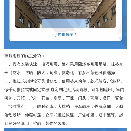
推拉雨棚的优点介绍：
一、具有安装快速、轻巧耐用、篷布采用阻燃布耐用易洁、规格齐
全（防水、防晒、防火，耐磨，抗老化、有多种颜色可供选择）
二、推拉式加脚轮可灵活移动，使用起来简单，款式随客户选择订
做手动推拉式或固定式棚.鑫定制定做活动雨棚、遮阳棚适用于室内
装饰﹑宾馆﹑户外﹑花园﹑别墅﹑车蓬﹑门头﹑商店﹑档口﹑窗台
﹑旅游景点，工厂临时仓库，大排档，停车雨棚，物流商铺，大型
活动场所﹑伸缩帐篷﹑仓库式推拉帐篷﹑广告帐篷﹑遮阳篷等。起
到良好的遮阳、挡雨、装饰的效果。