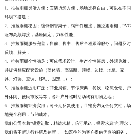
1、推拉雨棚灵活方便；安装拆卸方便，场地选择自由，可以在不同
环境下搭建；
2、推拉雨棚稳固；镀锌钢管架子，钢部件连接，推拉遮雨棚，PVC
篷布高频焊接，基座固定，力学性能。
3、推拉雨棚服务完善；售前、售中、售后全程跟踪服务，问题及时
反馈、解决；
4、推拉雨棚个性满足；可依需求设计、生产个性篷房，外观典雅，
并提供相应配套设施（硬体墙、高隔断、顶幔、边幔、地板、家
具、灯饰、空调、移动、固定....）；
5、推拉雨棚适用广泛；商业展销、节假庆典、餐饮、物流仓储、户
外休闲、便民市政等等，各种户外临时活动均有用物之地；
6、推拉雨棚经济实用；可长期反复使用，且篷房内无任何支柱，场
地完全利用，节约成本。
我们公司本着“锐意进取，精益求精，信守承诺，探索求真”的理念，
我们将不断进行科研及创新，一如既往的为客户提供优良的服务，