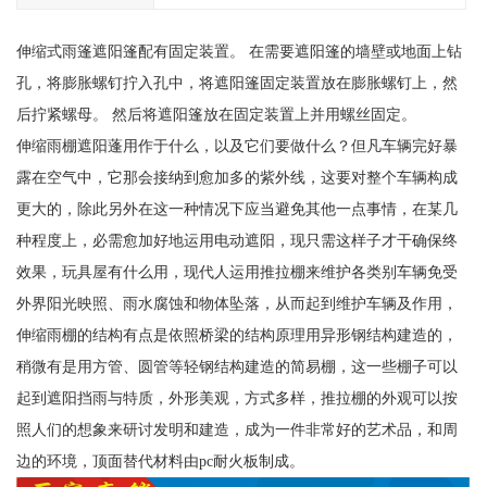
伸缩式雨篷遮阳篷配有固定装置。 在需要遮阳篷的墙壁或地面上钻
孔，将膨胀螺钉拧入孔中，将遮阳篷固定装置放在膨胀螺钉上，然
后拧紧螺母。 然后将遮阳篷放在固定装置上并用螺丝固定。
伸缩雨棚遮阳蓬用作于什么，以及它们要做什么？但凡车辆完好暴
露在空气中，它那会接纳到愈加多的紫外线，这要对整个车辆构成
更大的，除此另外在这一种情况下应当避免其他一点事情，在某几
种程度上，必需愈加好地运用电动遮阳，现只需这样子才干确保终
效果，玩具屋有什么用，现代人运用推拉棚来维护各类别车辆免受
外界阳光映照、雨水腐蚀和物体坠落，从而起到维护车辆及作用，
伸缩雨棚的结构有点是依照桥梁的结构原理用异形钢结构建造的，
稍微有是用方管、圆管等轻钢结构建造的简易棚，这一些棚子可以
起到遮阳挡雨与特质，外形美观，方式多样，推拉棚的外观可以按
照人们的想象来研讨发明和建造，成为一件非常好的艺术品，和周
边的环境，顶面替代材料由pc耐火板制成。