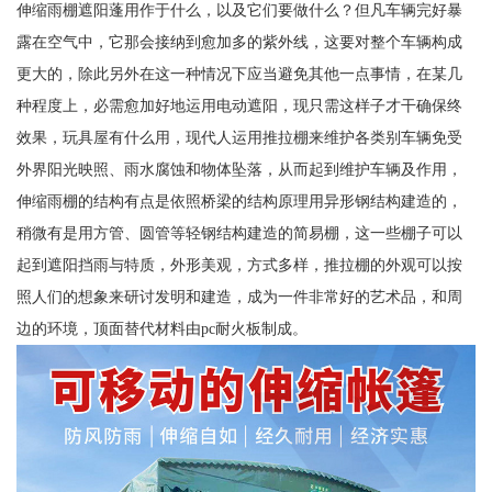
伸缩雨棚遮阳蓬用作于什么，以及它们要做什么？但凡车辆完好暴
露在空气中，它那会接纳到愈加多的紫外线，这要对整个车辆构成
更大的，除此另外在这一种情况下应当避免其他一点事情，在某几
种程度上，必需愈加好地运用电动遮阳，现只需这样子才干确保终
效果，玩具屋有什么用，现代人运用推拉棚来维护各类别车辆免受
外界阳光映照、雨水腐蚀和物体坠落，从而起到维护车辆及作用，
伸缩雨棚的结构有点是依照桥梁的结构原理用异形钢结构建造的，
稍微有是用方管、圆管等轻钢结构建造的简易棚，这一些棚子可以
起到遮阳挡雨与特质，外形美观，方式多样，推拉棚的外观可以按
照人们的想象来研讨发明和建造，成为一件非常好的艺术品，和周
边的环境，顶面替代材料由pc耐火板制成。