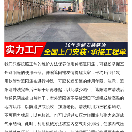
我们只要按照正常的维护方法保养使用伸缩遮阳篷，可轻松掌握室
外遮阳篷的使用寿命。伸缩遮阳篷友情提醒大家，平均1个月1次，
用软管对遮阳篷布进行冲洗，可延长遮阳篷的使用年限。注意，遮
阳篷冲洗完毕后应晾干后再卷起，以此减少滋生。遮阳篷布清洗后
放通风阴凉处自然晾干，室外遮阳篷不要放烈日下爆晒或放高温的
地方烘烤，以防退胶或脱胶，加速老化。清洗时用力应轻柔均匀。
不可用力猛刷，以免短线。也可以通过负压对膜面施加张力来形成
气承结构。此时，利用机械方法将室内空气向外排出，使膜内气压