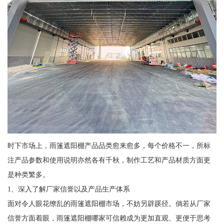
时下市场上，雨篷遮阳棚产品品类愈来愈多，每个价格不一，所标
注产品参数和使用说明亦然各有千秋，制作工艺和产品材质方面更
是种类繁多。
1、深入了解厂家信誉以及产品生产体系
面对令人眼花缭乱的雨篷遮阳棚市场，不妨另辟蹊径。倘若从厂家
信誉方面着眼，雨篷遮阳棚哪家可信赖成为更加直观、更便于思考