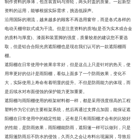
制作资料的厚薄，包含装置码与滑轮，两头封盖的质量。一起新型
资料的运用，能够根据实际需求，挑选低躁声。
沿用国际的潮流，越来越多的顾客不再选用窗帘，而是各式各样的
电动天棚帘款式成为干流。但是注意资料的质地(是否为实木或合金
的质料与厚度)、漆面和装置脚的强度，质量较差的建议您不要选
取，但是铝合合阳光房遮阳棚也是现在我们认可的一款遮阳棚雨
棚。
遮阳棚在日常使用中效果非常好，但是这点上只是针对的热天，使
用率更好的估计是雨阳棚，看似上面多了一个防雨效果，变化不
大，实际使用上寿命有着明显的提升。不但是防雨能力的体现，而
是后续水对布面侵蚀的保护能力更加重要。
遮阳棚与雨阳棚使用的框架材料都一样，都是采用强度很高的工程
塑料作为它们的主要框架系统，然后再通过支撑点加固，能保证遮
阳棚在日常使用中的稳定性能，还有是只有雨阳棚才会有的比较好
的性能，是防雨效果，雨阳棚能防雨，遮阳篷一样可以做到，只是
遮阳篷防雨后不防水的侵蚀，久而久之会让布料出现漏洞，导致后