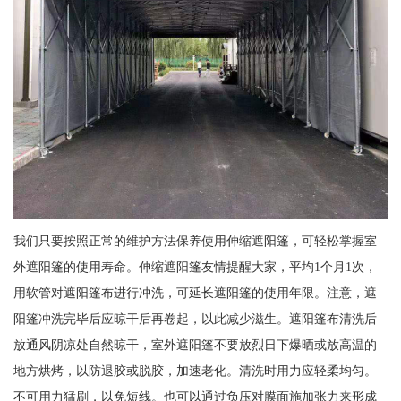
我们只要按照正常的维护方法保养使用伸缩遮阳篷，可轻松掌握室
外遮阳篷的使用寿命。伸缩遮阳篷友情提醒大家，平均1个月1次，
用软管对遮阳篷布进行冲洗，可延长遮阳篷的使用年限。注意，遮
阳篷冲洗完毕后应晾干后再卷起，以此减少滋生。遮阳篷布清洗后
放通风阴凉处自然晾干，室外遮阳篷不要放烈日下爆晒或放高温的
地方烘烤，以防退胶或脱胶，加速老化。清洗时用力应轻柔均匀。
不可用力猛刷，以免短线。也可以通过负压对膜面施加张力来形成