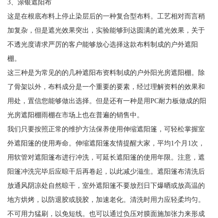
3、涂银遮阳布
这是在根底布料上停止染层后的一种复合型布料。工艺相对而言稍
加复杂，但是遮光效果突出，实验能够到达圆满的遮光效果，关于
不透光度请求严厉的客户能够放心选择这款布料制成的户外遮阳
棚。
这三种是为常见的的几种遮阳布资料制成的户外阳光房遮阳棚。除
了骨架以外，布料成分是一个重要的要素，经过理解资料的效果和
用处，置信您能够做出选择。但是还有一种是用PC耐力板做成的阳
光房遮阳棚雨棚在市场上也在普遍的销售中。
我们只要按照正常的维护方法保养使用伸缩遮阳篷，可轻松掌握室
外遮阳篷的使用寿命。伸缩遮阳篷友情提醒大家，平均1个月1次，
用软管对遮阳篷布进行冲洗，可延长遮阳篷的使用年限。注意，遮
阳篷冲洗完毕后应晾干后再卷起，以此减少滋生。遮阳篷布清洗后
放通风阴凉处自然晾干，室外遮阳篷不要放烈日下爆晒或放高温的
地方烘烤，以防退胶或脱胶，加速老化。清洗时用力应轻柔均匀。
不可用力猛刷，以免短线。也可以通过负压对膜面施加张力来形成