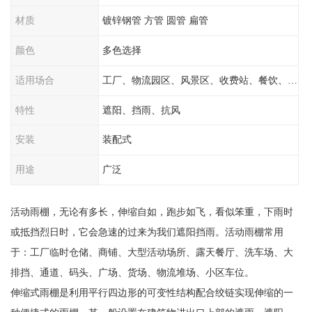
材质
镀锌钢管 方管 圆管 扁管
颜色
多色选择
适用场合
工厂、物流园区、风景区、收费站、餐饮、学校
特性
遮阳、挡雨、抗风
安装
装配式
用途
广泛
活动雨棚，无论有多长，伸缩自如，跑步如飞，看似笨重，下雨时
或抵挡烈日时，它会急速的过来为我们遮阳挡雨。活动雨棚常用
于：工厂临时仓储、商铺、大型活动场所、露天餐厅、洗车场、大
排挡、通道、码头、广场、货场、物流堆场、小区车位。
伸缩式雨棚是利用平行四边形的可变性结构配合绞链实现伸缩的一