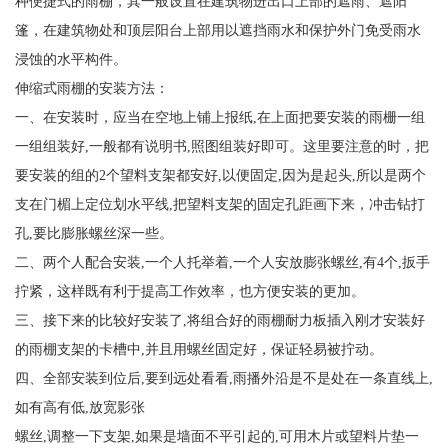
种便捷式的雨棚，其一般设置在建筑物进出口上部的遮雨、遮阳
篷，在建筑物处和顶层阳台上部用以遮挡雨水和保护外门免受雨水
浸蚀的水平构件。
伸缩式雨棚的安装方法：
一、在安装时，应当在空地上铺上报纸,在上面把要安装的雨栅一组
一组组装好,一般都有说明书,照图组装好即可。这里要注意的时，把
要安装的组的2个望料支架都安好,以便固定,因为是起头,所以是两个
支在门楣上定位划水平线,把望料支架的固定孔距画下来，冲击钻打
孔,要比膨胀螺丝深一些。
二、两个人配合安装,一个人托举着,一个人安放膨张螺丝,有4个,扳手
拧紧，这样既有利于提高工作效率，也方便安装的更加。
三、接下来的比较好安装了,将组合好的雨棚耐力板插入刚才安装好
的雨棚支架的卡槽中,并且用螺丝固定好，保证轻易被拧动。
四、全部安装到位后,要到远处看看,雨播外沿是不是处在一条直线上,
如有高有低,放宽影张
螺丝,调整一下支架,如果是墙面不平引起的,可用木片或望料片垫一