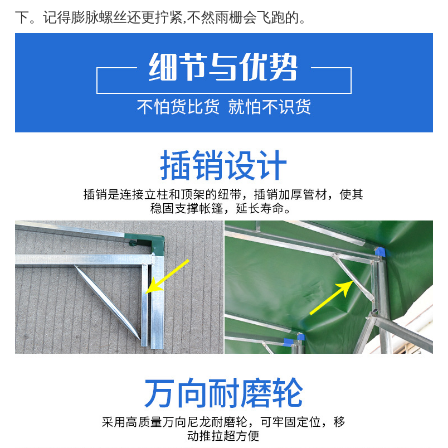
下。记得膨脉螺丝还更拧紧,不然雨栅会飞跑的。