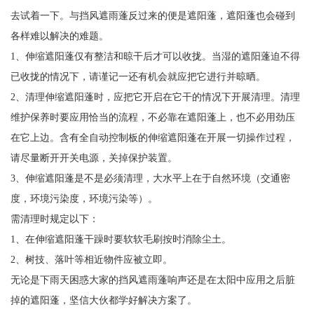
去试着一下。与挡风遮雨蓬反过来的便是遮阳蓬，遮阳蓬也会碰到
各样难以解决的难题。
1、伸缩遮阳蓬仅有整洁和晾干后才可以收拢。当湿的遮阳蓬迫不得
已收拢的情况下，请谨记一还有机会就应把它进行并晾晒。
2、清理伸缩遮阳蓬时，应把它开启在它干的情况下开展清理。清理
维护保养时要应用恰当的流程，不必靠在遮阳蓬上，也不必用劲压
在它上边。含有全自动控制板的伸缩遮阳蓬在开展一切操作过程，
请尽量断开开关电源，关掉保护装置。
3、伸缩遮阳蓬是不是必须清理，大水平上在于自然环境（交通密
度，环境污染度，环境污染等）。
需清理时规定以下：
1、在伸缩遮阳蓬干躁时要软软毛刷按时消除尘土。
2、树技、落叶等相近物件应被立即。
无论是下雨天困惑大家的挡风遮雨蓬响声还是在太阳中应用之后脏
掉的遮阳蓬，坚信大伙都学好解决方案了。