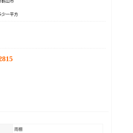
市鹤山市
多少一平方
2815
雨棚