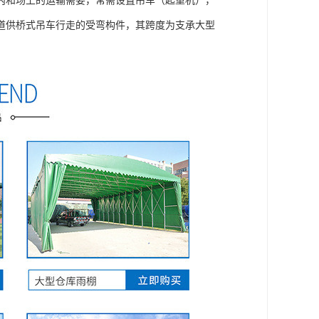
内和场上的运输需要，常需设置吊车（起重机），
道供桥式吊车行走的受弯构件，其跨度为支承大型