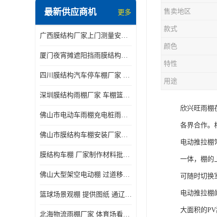
最新供应商机
售卖地区
更多
电动推拉雨棚
款式
广西膜结构厂家上门测量安装发货，厂家发货没有差价
膜结构停景观棚
颜色
厦门夜宵摊遮阳挡雨膜结构雨棚设计 上门测量 款式多
特性
四川膜结构汽车停车棚厂家 款式多 提供报价
用途
深圳膜结构雨棚厂家 车棚篮球场体育看台 规格多样
欣兴旺雨棚
佛山市电动车雨棚充电桩雨棚小区电动车棚
各界合作。
佛山市膜结构车棚安装厂家发货安装
电动推拉棚
膜结构车棚 厂家制作材料批发安装一体式工厂
一体，棚的
佛山大型架空电动棚 过道移动雨蓬 屋轨道悬空棚免费测量
可随时切换
电动推拉棚
篮球场景观棚 提供图纸 通辽膜结构厂家
大面积的P
北海物流雨棚厂家 体育场看台雨棚 价格优惠