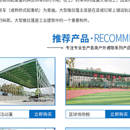
虑相邻起重量的两台吊车同时作用。在工厂的车间内或露天堆场上，因室
吊车（或称桥式起重机）为普遍。大型推拉篷主梁是在梁或衍架上铺设轨
的纵距。大型推拉篷是工业建筑中的一个重要构件。