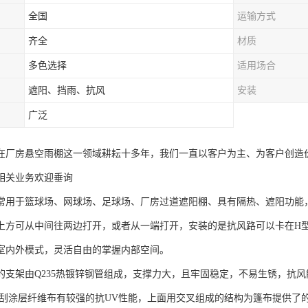
全国
运输方式
齐全
材质
多色选择
适用场合
遮阳、挡雨、抗风
安装
广泛
在厂房悬空雨棚这一领域耕耘十多年，我们一直以客户为主、为客户创造
相关业务欢迎垂询
常用于篮球场、网球场、足球场、厂房过道遮阳棚、具有隔热、遮阳功能
上方可从中间往两边打开，或者从一端打开，安装的是抗风路可以卡在H
室内外模式，灵活自由的掌握内部空间。
的支架由Q235热镀锌钢管组成，支撑力大，且牢固稳定，不易生锈，抗
V刮涂层纤维布有较强的抗UV性能，上面用交叉组成的结构为篷布提供了