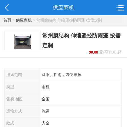
供应商机
首页
>
供应商机
> 常州膜结构 伸缩遥控防雨蓬 按需定制
常州膜结构 伸缩遥控防雨蓬 按需
定制
90.00
元/平方米 起
用途范围
遮阳、挡雨，方便推拉
类型
雨棚
售卖地区
全国
运输方式
汽运
款式
齐全