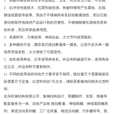
1、热镀锌钢管材质化学性质稳定、卫生，对水质无污染，不生锈。
2、抗冲击性能很大，抗震性能也强。热镀锌钢管产生腐蚀、点蚀、
锈蚀或磨损等效果。而由于不锈钢具有良好的耐腐蚀性，所以它能
使结构部件地保持产品设计初的完整性。不锈钢能够长期保持原有
的外表，而且审美效果理想。
3、美观时尚，方便使用。伸缩自如，大大节约使用面积。
4、多种颜色可选，摒弃老式推拉帐篷单一颜色。让您不必为单一颜
色而苦恼发愁，大大增加了可观赏性。
5、加长使用寿命。正常使用寿命长。外边布料破损可补，使用寿命
过之后，外边布料可重新制作。
1）不同的使用场所对的尺寸要求皆不相同，推拉蓬尺寸需要根据实
际需要尺寸定做，出货时间在7天左右，请联系客服询问相关出货时
间。
欣兴旺钢结构有限公司，集钢结构设计、雨棚制作、安装、维修等
配套服务为一体。目前产品有:推拉帐蓬、伸缩雨棚、伸缩遮阳棚系
列、展览活动系列棚、工厂仓库蓬、物流活动棚、汽车棚等等。我