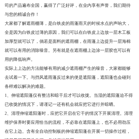
司的产品遍布全国，赢得了广泛好评，在业内享有声誉，我们期待
与您的精诚合作！
大家都了解遮雨棚薄，是白铁皮的雨蓬雨天的时候水点的声响大，
全是因为白铁皮过薄的原因，我们可以在白铁皮上边放一层木工板
加厚型就可以了，倘若是面料的遮雨棚，在雨蓬上边提升一层海棉
就可以有用的消除噪音。另有就是在遮雨棚上边涂一层胶也可以有
用的降低响声。
实际上上边的方法能够有用的减少遮雨棚产生的噪音，大家都能够
去试着一下。与挡风遮雨蓬反过来的便是遮阳蓬，遮阳蓬也会碰到
各样难以解决的难题。
1、伸缩遮阳蓬仅有整洁和晾干后才可以收拢。当湿的遮阳蓬迫不得
已收拢的情况下，请谨记一还有机会就应把它进行并晾晒。
2、清理伸缩遮阳蓬时，应把它开启在它干的情况下开展清理。清理
维护保养时要应用恰当的流程，不必靠在遮阳蓬上，也不必用劲压
在它上边。含有全自动控制板的伸缩遮阳蓬在开展一切操作过程，