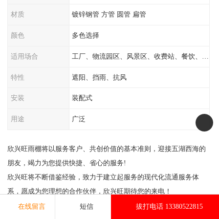
材质
镀锌钢管 方管 圆管 扁管
颜色
多色选择
适用场合
工厂、物流园区、风景区、收费站、餐饮、学校
特性
遮阳、挡雨、抗风
安装
装配式
用途
广泛
欣兴旺雨棚将以服务客户、共创价值的基本准则，迎接五湖西海的
朋友，竭力为您提供快捷、省心的服务!
欣兴旺将不断借鉴经验，致力于建立起服务的现代化流通服务体
系，愿成为您理想的合作伙伴，欣兴旺期待您的来电！
公司以精深的技术、精致的工艺、为客户提供整套的效劳，移动伸
在线留言
短信
拔打电话 13380522815