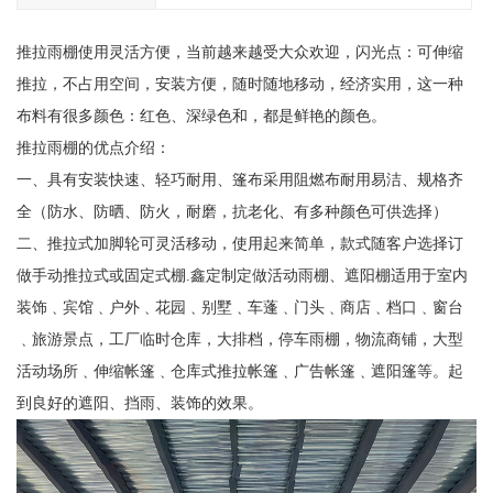
推拉雨棚使用灵活方便，当前越来越受大众欢迎，闪光点：可伸缩
推拉，不占用空间，安装方便，随时随地移动，经济实用，这一种
布料有很多颜色：红色、深绿色和，都是鲜艳的颜色。
推拉雨棚的优点介绍：
一、具有安装快速、轻巧耐用、篷布采用阻燃布耐用易洁、规格齐
全（防水、防晒、防火，耐磨，抗老化、有多种颜色可供选择）
二、推拉式加脚轮可灵活移动，使用起来简单，款式随客户选择订
做手动推拉式或固定式棚.鑫定制定做活动雨棚、遮阳棚适用于室内
装饰﹑宾馆﹑户外﹑花园﹑别墅﹑车蓬﹑门头﹑商店﹑档口﹑窗台
﹑旅游景点，工厂临时仓库，大排档，停车雨棚，物流商铺，大型
活动场所﹑伸缩帐篷﹑仓库式推拉帐篷﹑广告帐篷﹑遮阳篷等。起
到良好的遮阳、挡雨、装饰的效果。