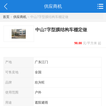
供应商机
首页
>
供应商机
> 中山7字型膜结构车棚定做
中山7字型膜结构车棚定做
90.00
元/平方米 起
产地
广东江门
可售卖地
全国
品牌
欣兴旺
使用范围
户外
用途
遮阳避雨