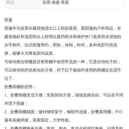
特点
实用 便捷 美观
雨篷
雨篷作为设置在建筑物进出口上部的遮雨、遮阳篷的户外用品，在
建筑物处和顶层阳台上部用以遮挡雨水和保护外门免受雨水浸蚀的
水平构件。法式雨篷简约，明快，休闲，时尚，多种色彩可供选
择，能够大大降低室内温度。
可移动推拉雨棚是目前雨棚中使用常见的一种，它是自动轮子的，
可以移动性的也相当的方便，对于以下做临时使用的雨棚在合适不
过了。
折叠雨棚的优势：
1、折叠雨棚灵活方便；安装拆卸方便，场地选择自由，可以在不同
环境下搭建；
2、折叠雨棚稳固；镀锌钢管架子，钢部件连接，折叠遮雨棚，PVC
篷布高频焊接，基座固定，力学性能。
3、折叠雨棚服务完善；售前、售中、售后全程跟踪服务，问题及时