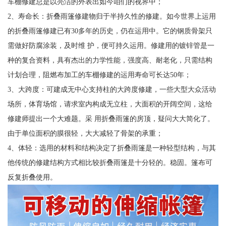
车棚修建总是以亮洁的外表出如今咱们的视界中；
2、寿命长：折叠雨篷修建物归于半持久性的修建。如今世界上运用
的折叠雨篷修建已有30多年的历史，仍在运用中。它的钢质骨架只
需做好防腐涂装，及时维 护，便可持久运用。修建用的镀锌管是一
种的复合资料，具有杰出的力学性能，强度高、耐老化，只需结构
计划合理，阻燃布加工的车棚修建的运用寿命可长达50年；
3、大跨度：可建成无中心支持柱的大跨度修建，一些大型大众活动
场所，体育场馆，请求室内构成无立柱，大面积的开阔空间，这给
修建师提出一个大难题。采 用折叠雨篷的房顶，疑问大大简化了。
由于单位面积的膜很轻，大大减轻了骨架的承重；
4、体轻：选用的材料和结构决定了折叠雨篷是一种轻型结构，与其
他传统的修建结构方式相比较折叠雨篷是十分轻的。稳固。篷布可
反复折叠使用。