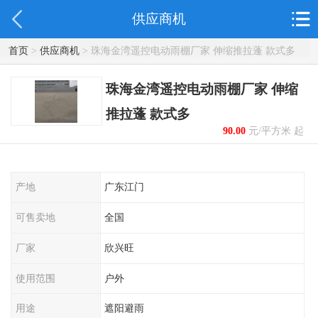
供应商机
首页
>
供应商机
> 珠海金湾遥控电动雨棚厂家 伸缩推拉蓬 款式多
珠海金湾遥控电动雨棚厂家 伸缩
推拉蓬 款式多
90.00
元/平方米 起
产地
广东江门
可售卖地
全国
厂家
欣兴旺
使用范围
户外
用途
遮阳避雨