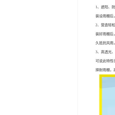
1、遮阳、
装设雨棚后
2、营造轻
装好雨棚后
久抵抗风雨
3、高透光
可说此特性
择耐雨棚，