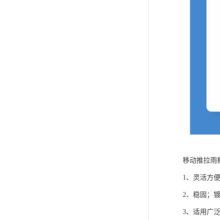
移动推拉雨
1、灵活方
2、稳固；
3、适用广