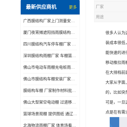
最新供应商机
厂家
更多
电动推拉雨棚
用途
广西膜结构厂家上门测量安装发货，厂家发货没有差价
膜结构停景观棚
厦门夜宵摊遮阳挡雨膜结构雨棚设计 上门测量 款式多
很多人认为
装成本很低
四川膜结构汽车停车棚厂家 款式多 提供报价
能快速的进
深圳膜结构雨棚厂家 车棚篮球场体育看台 规格多样
移动推拉雨
佛山市电动车雨棚充电桩雨棚小区电动车棚
在大排档前
佛山市膜结构车棚安装厂家发货安装
大家从字面
膜结构车棚 厂家制作材料批发安装一体式工厂
的，比如突
佛山大型架空电动棚 过道移动雨蓬 屋轨道悬空棚免费测量
可是，一旦
点是在有需
篮球场景观棚 提供图纸 通辽膜结构厂家
北海物流雨棚厂家 体育场看台雨棚 价格优惠