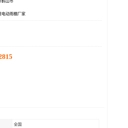
市鹤山市
道电动雨棚厂家
2815
全国