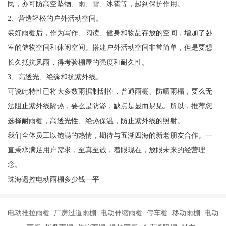
民，亦可防高空坠物、雨、雪、冰雹等，起到保护作用。
2、营造轻松的户外活动空间。
装好雨棚后，作为写作、阅读、健身和物品存放的空间，增加了卧
室的储物空间和休闲空间。搭建户外活动空间非常简单，但是要想
长久抵抗风雨，得考验棚屋的强度和耐久性。
3、高透光、绝缘和抗紫外线。
可说此特性已将大多数雨据制刮掉，普通雨棚、防晒雨榻，要么无
法阻止紫外线隔热，要么是防渗，缺点是显而易见。所以，推荐您
选择耐雨棚，高透光性、绝热保温，防止紫外线的照射。
我们全体员工以饱满的热情，期待与五湖四海的新老朋友合作。一
直秉承满足用户需求，至真至诚，着眼现在，放眼未来的经营理
念。
珠海遥控电动雨棚多少钱一平
电动推拉雨棚 厂房过道雨棚 电动伸缩雨棚 停车棚 移动雨棚 电动