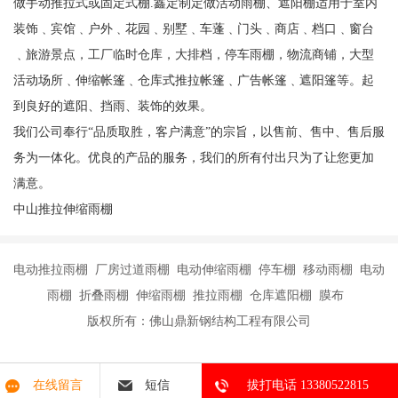
做手动推拉式或固定式棚.鑫定制定做活动雨棚、遮阳棚适用于室内
装饰﹑宾馆﹑户外﹑花园﹑别墅﹑车蓬﹑门头﹑商店﹑档口﹑窗台
﹑旅游景点，工厂临时仓库，大排档，停车雨棚，物流商铺，大型
活动场所﹑伸缩帐篷﹑仓库式推拉帐篷﹑广告帐篷﹑遮阳篷等。起
到良好的遮阳、挡雨、装饰的效果。
我们公司奉行“品质取胜，客户满意”的宗旨，以售前、售中、售后服
务为一体化。优良的产品的服务，我们的所有付出只为了让您更加
满意。
中山推拉伸缩雨棚
电动推拉雨棚 厂房过道雨棚 电动伸缩雨棚 停车棚 移动雨棚 电动
雨棚 折叠雨棚 伸缩雨棚 推拉雨棚 仓库遮阳棚 膜布
版权所有：佛山鼎新钢结构工程有限公司
在线留言
短信
拔打电话 13380522815