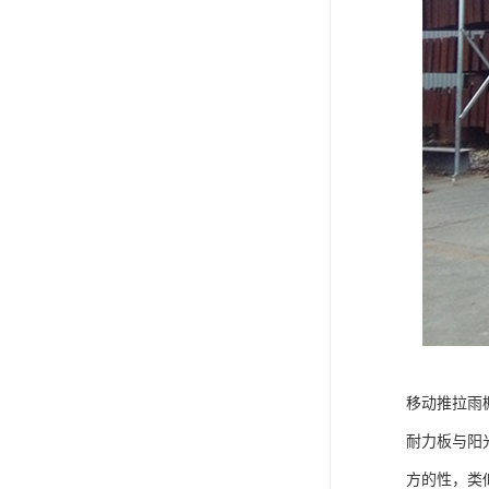
移动推拉雨
耐力板与阳
方的性，类