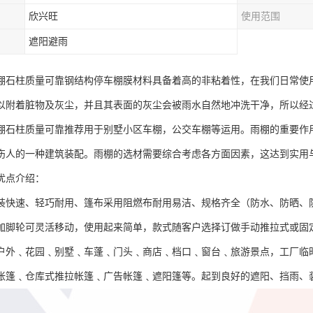
欣兴旺
使用范围
遮阳避雨
棚石柱质量可靠钢结构停车棚膜材料具备着高的非粘着性，在我们日常使
以附着脏物及灰尘，并且其表面的灰尘会被雨水自然地冲洗干净，所以经
棚石柱质量可靠推荐用于别墅小区车棚，公交车棚等运用。雨棚的重要作
伤人的一种建筑装配。雨棚的选材需要综合考虑各方面因素，这达到实用
优点介绍：
装快速、轻巧耐用、篷布采用阻燃布耐用易洁、规格齐全（防水、防晒、
加脚轮可灵活移动，使用起来简单，款式随客户选择订做手动推拉式或固
户外﹑花园﹑别墅﹑车蓬﹑门头﹑商店﹑档口﹑窗台﹑旅游景点，工厂临
帐篷﹑仓库式推拉帐篷﹑广告帐篷﹑遮阳篷等。起到良好的遮阳、挡雨、