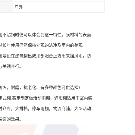
户外
用不沾锅时便可以体会到这一特性。膜材料的表面
过长年使用仍然保持外观的洁净及室内的美观。
用是设在建筑物出或顶部阳台上方用来挡风雨，防
与美观并行。
防火，耐磨，抗老化、有多种颜色可供选择）
定式棚.鑫定制定做活动雨棚、遮阳棚适用于室内装
时仓库，大排档，停车雨棚，物流商铺，大型活动
装饰的效果。