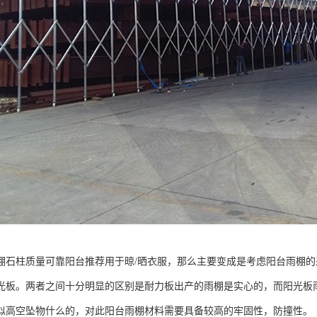
棚石柱质量可靠阳台推荐用于晾/晒衣服，那么主要变成是考虑阳台雨棚的
光板。两者之间十分明显的区别是耐力板出产的雨棚是实心的，而阳光板
似高空坠物什么的，对此阳台雨棚材料需要具备较高的牢固性，防撞性。