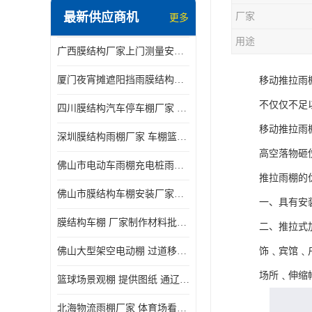
最新供应商机
厂家
更多
电动推拉雨棚
用途
广西膜结构厂家上门测量安装发货，厂家发货没有差价
膜结构停景观棚
厦门夜宵摊遮阳挡雨膜结构雨棚设计 上门测量 款式多
移动推拉雨
不仅仅不足
四川膜结构汽车停车棚厂家 款式多 提供报价
移动推拉雨
深圳膜结构雨棚厂家 车棚篮球场体育看台 规格多样
高空落物砸
佛山市电动车雨棚充电桩雨棚小区电动车棚
推拉雨棚的
佛山市膜结构车棚安装厂家发货安装
一、具有安
膜结构车棚 厂家制作材料批发安装一体式工厂
二、推拉式
佛山大型架空电动棚 过道移动雨蓬 屋轨道悬空棚免费测量
饰﹑宾馆﹑
场所﹑伸缩
篮球场景观棚 提供图纸 通辽膜结构厂家
北海物流雨棚厂家 体育场看台雨棚 价格优惠