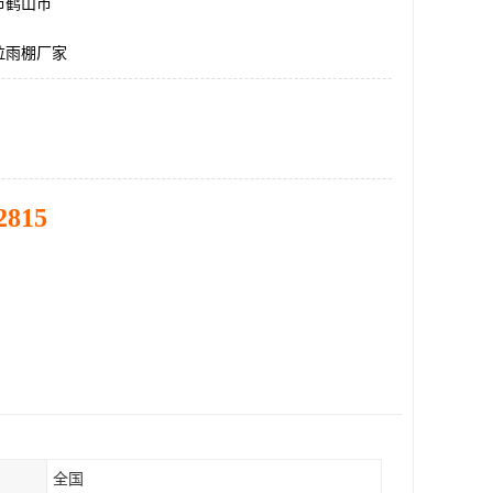
市鹤山市
拉雨棚厂家
2815
全国