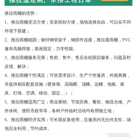
推拉雨棚的优势：
1、推拉雨棚灵活方便；安装拆卸方便，场地选择自由，可以在不同
环境下搭建；
2、推拉雨棚稳固；镀锌钢管架子，钢部件连接，推拉遮雨棚，PVC
篷布高频焊接，基座固定，力学性能。
3、推拉雨棚服务完善；售前、售中、售后全程跟踪服务，问题及时
反馈、解决；
4、推拉雨棚个性满足；可依需求设计、生产个性篷房，外观典雅，
并提供相应配套设施（硬体墙、高隔断、顶幔、边幔、地板、家
具、灯饰、空调、移动、固定....）；
5、推拉雨棚适用广泛；商业展销、节假庆典、餐饮、物流仓储、户
外休闲、便民市政等等，各种户外临时活动均有用物之地；
6、推拉雨棚经济实用；可长期反复使用，且篷房内无任何支柱，场
地完全利用，节约成本。