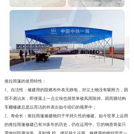
推拉雨篷的使用特性：
1、自洁性：修建用的阻燃布外表无静电，对尘土物没有吸附力，因
而不易沾灰，即便落上一点尘埃也很简单被风雨除掉。因而膜结构
车棚修建总是以亮洁的外表出如今咱们的视界中；
2、寿命长：推拉雨篷修建物归于半持久性的修建。如今世界上运用
的推拉雨篷修建已有30多年的历史，仍在运用中。它的钢质骨架只
需做好防腐涂装，及时维 护，便可持久运用。修建用的镀锌管是一