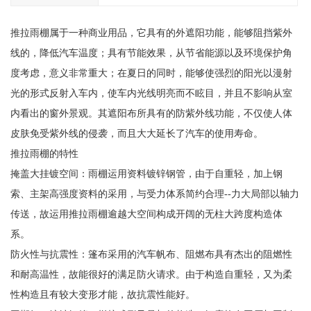
推拉雨棚属于一种商业用品，它具有的外遮阳功能，能够阻挡紫外
线的，降低汽车温度；具有节能效果，从节省能源以及环境保护角
度考虑，意义非常重大；在夏日的同时，能够使强烈的阳光以漫射
光的形式反射入车内，使车内光线明亮而不眩目，并且不影响从室
内看出的窗外景观。其遮阳布所具有的防紫外线功能，不仅使人体
皮肤免受紫外线的侵袭，而且大大延长了汽车的使用寿命。
推拉雨棚的特性
掩盖大挂镀空间：雨棚运用资料镀锌钢管，由于自重轻，加上钢
索、主架高强度资料的采用，与受力体系简约合理--力大局部以轴力
传送，故运用推拉雨棚逾越大空间构成开阔的无柱大跨度构造体
系。
防火性与抗震性：篷布采用的汽车帆布、阻燃布具有杰出的阻燃性
和耐高温性，故能很好的满足防火请求。由于构造自重轻，又为柔
性构造且有较大变形才能，故抗震性能好。