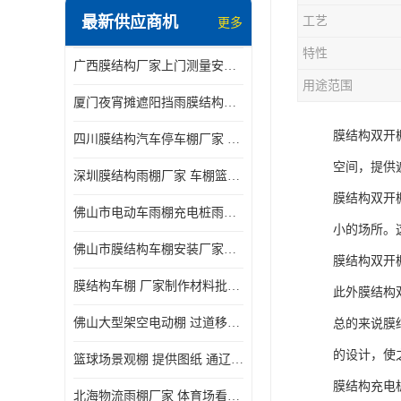
最新供应商机
工艺
更多
电动推拉雨棚
特性
广西膜结构厂家上门测量安装发货，厂家发货没有差价
膜结构停景观棚
用途范围
厦门夜宵摊遮阳挡雨膜结构雨棚设计 上门测量 款式多
膜结构双开
四川膜结构汽车停车棚厂家 款式多 提供报价
空间，提供
深圳膜结构雨棚厂家 车棚篮球场体育看台 规格多样
膜结构双开
佛山市电动车雨棚充电桩雨棚小区电动车棚
小的场所。
佛山市膜结构车棚安装厂家发货安装
膜结构双开
膜结构车棚 厂家制作材料批发安装一体式工厂
此外膜结构
佛山大型架空电动棚 过道移动雨蓬 屋轨道悬空棚免费测量
总的来说膜
的设计，使
篮球场景观棚 提供图纸 通辽膜结构厂家
膜结构充电
北海物流雨棚厂家 体育场看台雨棚 价格优惠