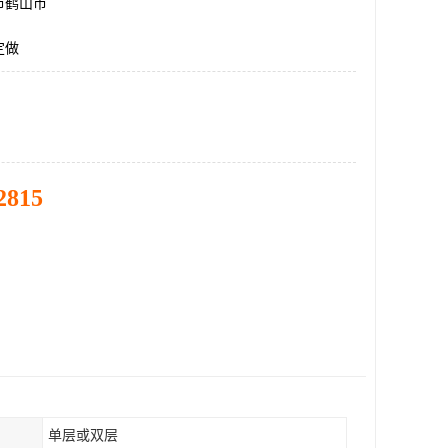
市鹤山市
定做
2815
单层或双层