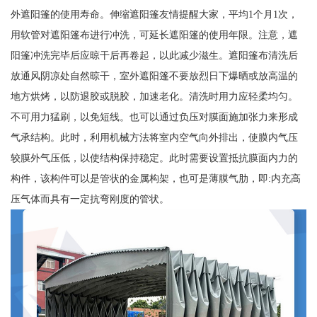
外遮阳篷的使用寿命。伸缩遮阳篷友情提醒大家，平均1个月1次，
用软管对遮阳篷布进行冲洗，可延长遮阳篷的使用年限。注意，遮
阳篷冲洗完毕后应晾干后再卷起，以此减少滋生。遮阳篷布清洗后
放通风阴凉处自然晾干，室外遮阳篷不要放烈日下爆晒或放高温的
地方烘烤，以防退胶或脱胶，加速老化。清洗时用力应轻柔均匀。
不可用力猛刷，以免短线。也可以通过负压对膜面施加张力来形成
气承结构。此时，利用机械方法将室内空气向外排出，使膜内气压
较膜外气压低，以使结构保持稳定。此时需要设置抵抗膜面内力的
构件，该构件可以是管状的金属构架，也可是薄膜气肋，即:内充高
压气体而具有一定抗弯刚度的管状。