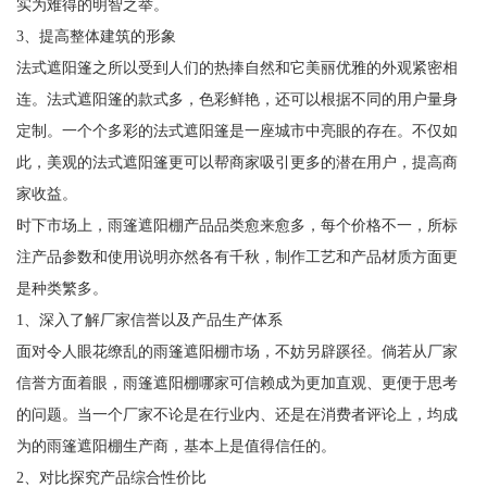
实为难得的明智之举。
3、提高整体建筑的形象
法式遮阳篷之所以受到人们的热捧自然和它美丽优雅的外观紧密相
连。法式遮阳篷的款式多，色彩鲜艳，还可以根据不同的用户量身
定制。一个个多彩的法式遮阳篷是一座城市中亮眼的存在。不仅如
此，美观的法式遮阳篷更可以帮商家吸引更多的潜在用户，提高商
家收益。
时下市场上，雨篷遮阳棚产品品类愈来愈多，每个价格不一，所标
注产品参数和使用说明亦然各有千秋，制作工艺和产品材质方面更
是种类繁多。
1、深入了解厂家信誉以及产品生产体系
面对令人眼花缭乱的雨篷遮阳棚市场，不妨另辟蹊径。倘若从厂家
信誉方面着眼，雨篷遮阳棚哪家可信赖成为更加直观、更便于思考
的问题。当一个厂家不论是在行业内、还是在消费者评论上，均成
为的雨篷遮阳棚生产商，基本上是值得信任的。
2、对比探究产品综合性价比