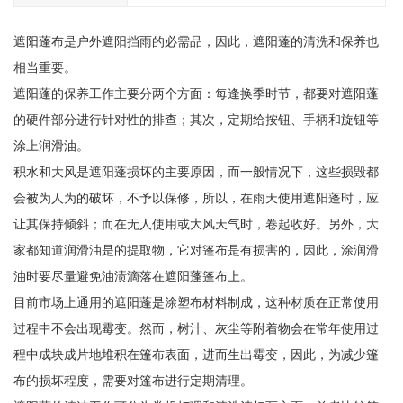
遮阳蓬布是户外遮阳挡雨的必需品，因此，遮阳蓬的清洗和保养也
相当重要。
遮阳蓬的保养工作主要分两个方面：每逢换季时节，都要对遮阳蓬
的硬件部分进行针对性的排查；其次，定期给按钮、手柄和旋钮等
涂上润滑油。
积水和大风是遮阳蓬损坏的主要原因，而一般情况下，这些损毁都
会被为人为的破坏，不予以保修，所以，在雨天使用遮阳蓬时，应
让其保持倾斜；而在无人使用或大风天气时，卷起收好。另外，大
家都知道润滑油是的提取物，它对篷布是有损害的，因此，涂润滑
油时要尽量避免油渍滴落在遮阳蓬篷布上。
目前市场上通用的遮阳蓬是涂塑布材料制成，这种材质在正常使用
过程中不会出现霉变。然而，树汁、灰尘等附着物会在常年使用过
程中成块成片地堆积在篷布表面，进而生出霉变，因此，为减少篷
布的损坏程度，需要对篷布进行定期清理。