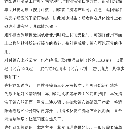
遮阳蓬的清洁工作可分为常规打理和清洗清扫两方面。前者比较简
单，只要定期（按月计数）用软管冲洗篷布即可。注意，遮阳蓬冲
洗完毕后应晾干后再卷起，以此减少滋生；后者则在具体操作上有
些许小讲究的，具体情况如下：
遮阳棚因为摩擦受损或者使用时间过长而受损时，可选择使用市面
上出售的粘补胶进行篷布的修补。修补完成后，篷布可以正常的使
用。
对付篷布上的霉变，也有绝招。取4氯漂白剂（约合113.3克），2肥
皂（约合56.6克），混合1加仑清水（约合3.7升）进行清洗。具体步
骤如下：
先把遮阳蓬卷起，再撑开篷布三分左右长度，即可开始进行清洗，
先涂上配好的清洁剂，再用软毛刷将篷布表面的污垢扫掉，本次清
洗于篷布的正面；重复上述步骤，在整块篷布都清洗干净后，将遮
阳蓬卷起约30分钟后再撑开，用清水反复冲洗篷布正反两面，直至
清洁剂除尽；让遮阳蓬自然风干。
户外遮阳棚使用上非常方便，其实清理也是如此，一般只需要简单