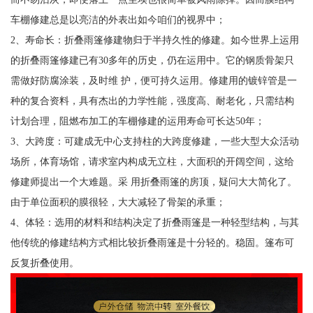
车棚修建总是以亮洁的外表出如今咱们的视界中；
2、寿命长：折叠雨篷修建物归于半持久性的修建。如今世界上运用
的折叠雨篷修建已有30多年的历史，仍在运用中。它的钢质骨架只
需做好防腐涂装，及时维 护，便可持久运用。修建用的镀锌管是一
种的复合资料，具有杰出的力学性能，强度高、耐老化，只需结构
计划合理，阻燃布加工的车棚修建的运用寿命可长达50年；
3、大跨度：可建成无中心支持柱的大跨度修建，一些大型大众活动
场所，体育场馆，请求室内构成无立柱，大面积的开阔空间，这给
修建师提出一个大难题。采 用折叠雨篷的房顶，疑问大大简化了。
由于单位面积的膜很轻，大大减轻了骨架的承重；
4、体轻：选用的材料和结构决定了折叠雨篷是一种轻型结构，与其
他传统的修建结构方式相比较折叠雨篷是十分轻的。稳固。篷布可
反复折叠使用。