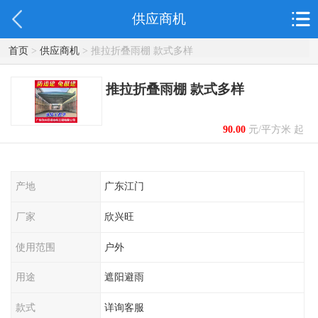
供应商机
首页
>
供应商机
> 推拉折叠雨棚 款式多样
推拉折叠雨棚 款式多样
90.00
元/平方米 起
产地
广东江门
厂家
欣兴旺
使用范围
户外
用途
遮阳避雨
款式
详询客服