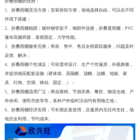
折叠雨棚的优势：
1、折叠雨棚灵活方便；安装拆卸方便，场地选择自由，可以在不同
环境下搭建；
2、折叠雨棚稳固；镀锌钢管架子，钢部件连接，折叠遮雨棚，PVC
篷布高频焊接，基座固定，力学性能。
3、折叠雨棚服务完善；售前、售中、售后全程跟踪服务，问题及时
反馈、解决；
4、折叠雨棚个性满足；可依需求设计、生产个性篷房，外观典雅，
并提供相应配套设施（硬体墙、高隔断、顶幔、边幔、地板、家
具、灯饰、空调、移动、固定....）；
5、折叠雨棚适用广泛；商业展销、节假庆典、餐饮、物流仓储、户
外休闲、便民市政等等，各种户外临时活动均有用物之地；
6、折叠雨棚经济实用；可长期反复使用，且篷房内无任何支柱，场
地完全利用，节约成本。