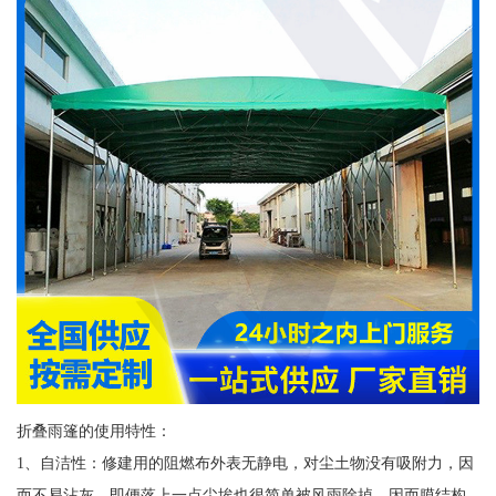
折叠雨篷的使用特性：
1、自洁性：修建用的阻燃布外表无静电，对尘土物没有吸附力，因
而不易沾灰，即便落上一点尘埃也很简单被风雨除掉。因而膜结构