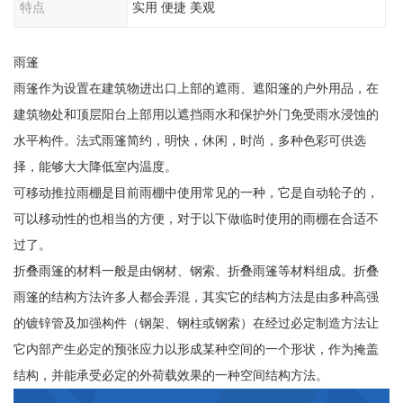
特点
实用 便捷 美观
雨篷
雨篷作为设置在建筑物进出口上部的遮雨、遮阳篷的户外用品，在
建筑物处和顶层阳台上部用以遮挡雨水和保护外门免受雨水浸蚀的
水平构件。法式雨篷简约，明快，休闲，时尚，多种色彩可供选
择，能够大大降低室内温度。
可移动推拉雨棚是目前雨棚中使用常见的一种，它是自动轮子的，
可以移动性的也相当的方便，对于以下做临时使用的雨棚在合适不
过了。
折叠雨篷的材料一般是由钢材、钢索、折叠雨篷等材料组成。折叠
雨篷的结构方法许多人都会弄混，其实它的结构方法是由多种高强
的镀锌管及加强构件（钢架、钢柱或钢索）在经过必定制造方法让
它内部产生必定的预张应力以形成某种空间的一个形状，作为掩盖
结构，并能承受必定的外荷载效果的一种空间结构方法。