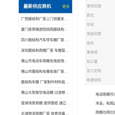
最新供应商机
使用范围
更多
电动推拉雨棚
款式
广西膜结构厂家上门测量安装发货，厂家发货没有差价
膜结构停景观棚
形状
厦门夜宵摊遮阳挡雨膜结构雨棚设计 上门测量 款式多
用途范围
四川膜结构汽车停车棚厂家 款式多 提供报价
品名
深圳膜结构雨棚厂家 车棚篮球场体育看台 规格多样
售卖地
佛山市电动车雨棚充电桩雨棚小区电动车棚
起订量
加工定制
佛山市膜结构车棚安装厂家发货安装
帐篷结构
膜结构车棚 厂家制作材料批发安装一体式工厂
佛山大型架空电动棚 过道移动雨蓬 屋轨道悬空棚免费测量
电动雨棚可
篮球场景观棚 提供图纸 通辽膜结构厂家
术品，和周
雨棚功用比
北海物流雨棚厂家 体育场看台雨棚 价格优惠