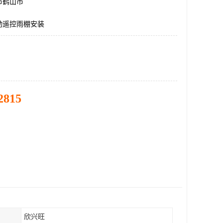
市鹤山市
动遥控雨棚安装
2815
欣兴旺