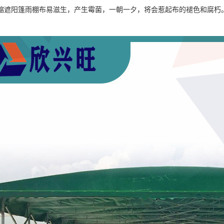
缩遮阳篷雨棚布易滋生，产生霉菌，一朝一夕，将会惹起布的褪色和腐朽