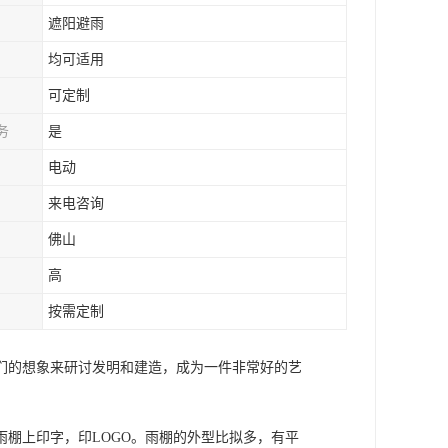
遮阳避雨
均可适用
可定制
务
是
电动
来电咨询
佛山
高
按需定制
们的想象来研讨发明和建造，成为一件非常好的艺
棚上印字，印LOGO。雨棚的外型比拟多，有平