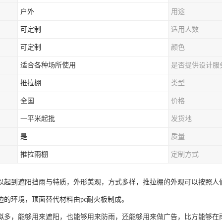
户外
用途
可定制
适用人数
可定制
颜色
适合各种场所使用
是否提供设计服
推拉棚
类型
全国
价格
一平米起批
发货地
是
质量
推拉雨棚
定制方式
以起到遮阳挡雨与特质，外形美观，方式多样，推拉棚的外观可以按照人
边的环境，顶面替代材料由pc耐火板制成。
拟多，能够用来遮阳，也能够用来防雨，还能够用来做广告，比方能够在雨