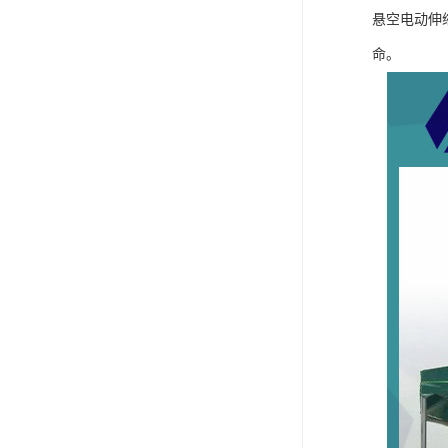
悬空电动伸
命。