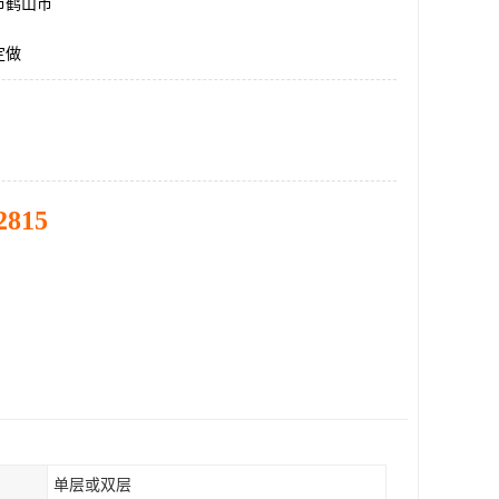
市鹤山市
定做
2815
单层或双层