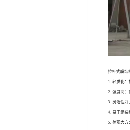
拉杆式膜结
1. 轻质
2. 强度
3. 灵活
4. 易于
5. 美观