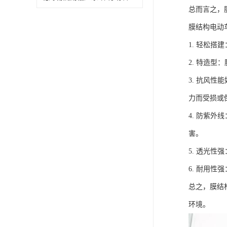
总而言之，
膜结构电动
1. 轻松
2. 特造
3. 抗风
力而受损或
4. 防紫
害。
5. 透光
6. 耐用
总之，膜结
环境。