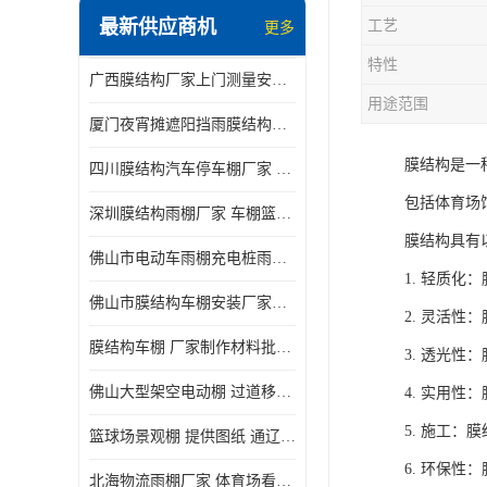
最新供应商机
工艺
更多
电动推拉雨棚
特性
广西膜结构厂家上门测量安装发货，厂家发货没有差价
膜结构停景观棚
用途范围
厦门夜宵摊遮阳挡雨膜结构雨棚设计 上门测量 款式多
膜结构是一
四川膜结构汽车停车棚厂家 款式多 提供报价
包括体育场
深圳膜结构雨棚厂家 车棚篮球场体育看台 规格多样
膜结构具有
佛山市电动车雨棚充电桩雨棚小区电动车棚
1. 轻质
佛山市膜结构车棚安装厂家发货安装
2. 灵活
膜结构车棚 厂家制作材料批发安装一体式工厂
3. 透光
佛山大型架空电动棚 过道移动雨蓬 屋轨道悬空棚免费测量
4. 实用性
5. 施工
篮球场景观棚 提供图纸 通辽膜结构厂家
6. 环保
北海物流雨棚厂家 体育场看台雨棚 价格优惠