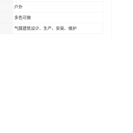
户外
多色可做
气膜建筑设计、生产、安装、维护
金结构作为支撑，薄膜材料则用于覆盖整个停车棚
构的影响。
足不同需求和审美要求。
觉疲劳。
简单，并且安装迅速。
供遮阳、挡雨、避免车损坏等功能，同时也为停车