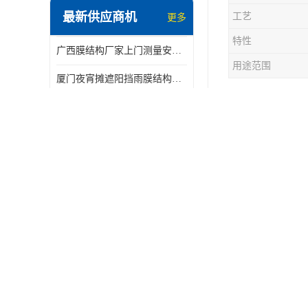
最新供应商机
工艺
更多
电动推拉雨棚
特性
广西膜结构厂家上门测量安装发货，厂家发货没有差价
膜结构停景观棚
用途范围
厦门夜宵摊遮阳挡雨膜结构雨棚设计 上门测量 款式多
膜结构停车
四川膜结构汽车停车棚厂家 款式多 提供报价
的上面部分
深圳膜结构雨棚厂家 车棚篮球场体育看台 规格多样
膜结构停车
佛山市电动车雨棚充电桩雨棚小区电动车棚
1. 轻质
佛山市膜结构车棚安装厂家发货安装
2. 多样
膜结构车棚 厂家制作材料批发安装一体式工厂
3. 高透
佛山大型架空电动棚 过道移动雨蓬 屋轨道悬空棚免费测量
4. 耐候
5. 施工
篮球场景观棚 提供图纸 通辽膜结构厂家
膜结构停车
北海物流雨棚厂家 体育场看台雨棚 价格优惠