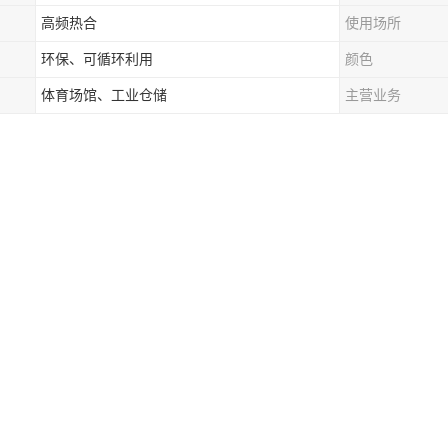
高频热合
使用场所
环保、可循环利用
颜色
体育场馆、工业仓储
主营业务
棚是一种使用薄膜材料作为覆盖层的停车棚结构。它通常由钢结构或铝合
。
棚的优点包括以下几个方面：
高强度：膜材质轻巧且具有的抗拉强度，能够减小结构的重量，减少台风对结
化形态：膜材可以灵活地进行构造和设计，能够呈现出多种形态和造型，满
光性：膜材具有不错的透光性，可以使得停车棚内的光线充足，减轻人们的视
性好：膜材具有良好的抗UV和耐候性能，能够长时间保持其稳定的性能。
相对简单：相比传统的混凝土或钢结构建筑，膜结构停车棚的施工过程相对
棚广泛应用于场所，如商业中心、企事业单位、市政停车场等，为车辆提