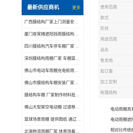
最新供应商机
使用范围
更多
电动推拉雨棚
款式
广西膜结构厂家上门测量安装发货，厂家发货没有差价
膜结构停景观棚
形状
厦门夜宵摊遮阳挡雨膜结构雨棚设计 上门测量 款式多
用途范围
四川膜结构汽车停车棚厂家 款式多 提供报价
品名
深圳膜结构雨棚厂家 车棚篮球场体育看台 规格多样
售卖地
佛山市电动车雨棚充电桩雨棚小区电动车棚
起订量
加工定制
佛山市膜结构车棚安装厂家发货安装
帐篷结构
膜结构车棚 厂家制作材料批发安装一体式工厂
佛山大型架空电动棚 过道移动雨蓬 屋轨道悬空棚免费测量
电动雨棚具
篮球场景观棚 提供图纸 通辽膜结构厂家
电动雨棚遮
相对比传统
北海物流雨棚厂家 体育场看台雨棚 价格优惠