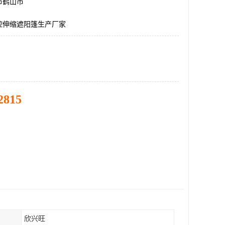
市鹤山市
控伸缩遮阳篷生产厂家
2815
欣兴旺