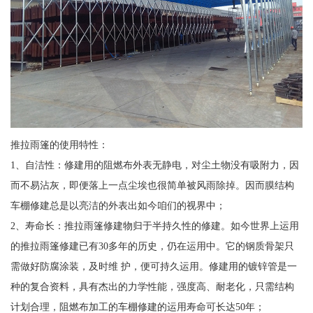
推拉雨篷的使用特性：
1、自洁性：修建用的阻燃布外表无静电，对尘土物没有吸附力，因
而不易沾灰，即便落上一点尘埃也很简单被风雨除掉。因而膜结构
车棚修建总是以亮洁的外表出如今咱们的视界中；
2、寿命长：推拉雨篷修建物归于半持久性的修建。如今世界上运用
的推拉雨篷修建已有30多年的历史，仍在运用中。它的钢质骨架只
需做好防腐涂装，及时维 护，便可持久运用。修建用的镀锌管是一
种的复合资料，具有杰出的力学性能，强度高、耐老化，只需结构
计划合理，阻燃布加工的车棚修建的运用寿命可长达50年；