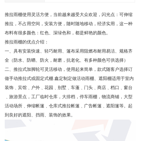
推拉雨棚使用灵活方便，当前越来越受大众欢迎，闪光点：可伸缩
推拉，不占用空间，安装方便，随时随地移动，经济实用，这一种
布料有很多颜色：红色、深绿色和，都是鲜艳的颜色。
推拉雨棚的优点介绍：
一、具有安装快速、轻巧耐用、篷布采用阻燃布耐用易洁、规格齐
全（防水、防晒、防火，耐磨，抗老化、有多种颜色可供选择）
二、推拉式加脚轮可灵活移动，使用起来简单，款式随客户选择订
做手动推拉式或固定式棚.鑫定制定做活动雨棚、遮阳棚适用于室内
装饰﹑宾馆﹑户外﹑花园﹑别墅﹑车蓬﹑门头﹑商店﹑档口﹑窗台
﹑旅游景点，工厂临时仓库，大排档，停车雨棚，物流商铺，大型
活动场所﹑伸缩帐篷﹑仓库式推拉帐篷﹑广告帐篷﹑遮阳篷等。起
到良好的遮阳、挡雨、装饰的效果。