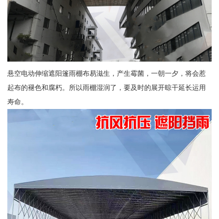
悬空电动伸缩遮阳篷雨棚布易滋生，产生霉菌，一朝一夕，将会惹
起布的褪色和腐朽。所以雨棚湿润了，要及时的展开晾干延长运用
寿命。