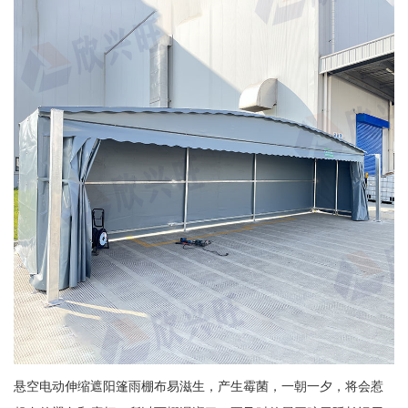
悬空电动伸缩遮阳篷雨棚布易滋生，产生霉菌，一朝一夕，将会惹