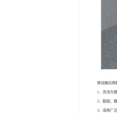
移动推拉雨
1、灵活方
2、稳固；
3、适用广