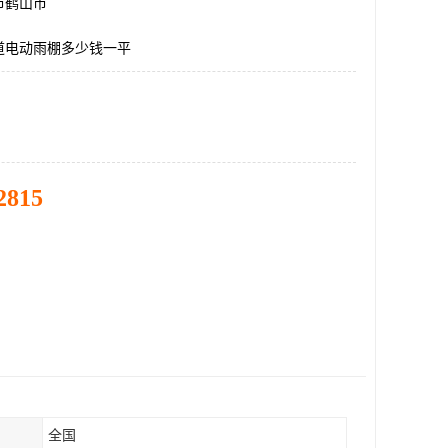
市鹤山市
道电动雨棚多少钱一平
2815
全国