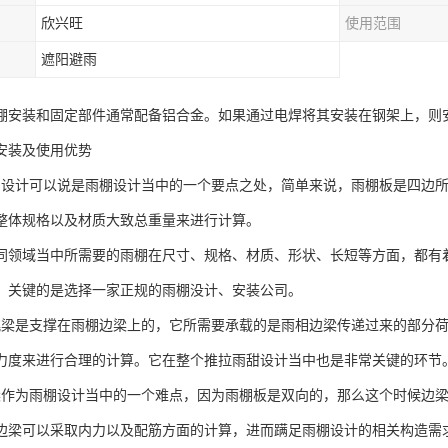
欣兴旺
使用范围
遮阳避雨
棚安装和固定部件通常配备铝合金。如果通过电焊将其安装在钢架上，则
安装及使用优势
的设计可以说是雨棚设计当中的一个要点之处，简单来说，雨棚板是四边
整体规格以及材质大致总重量来进行计算。
同领域当中所需要的雨棚在尺寸、规格、材质、形状、长短等方面，都有
，关键的是选择一家正规的雨棚没计、安装公司。
挑梁是支撑在雨棚边梁上的，它所需要承载的是雨相边梁传递过来的部分
力度来进行合理的计算。它在整个推拉雨甜设计当中也是非常关键的环节
梁作为雨棚设计当中的一个难点，因为雨棚板是双向的，那么这个时候边
边梁可以采取内力以及配筋方面的计算，进而蹒足雨棚设计的相关构造需