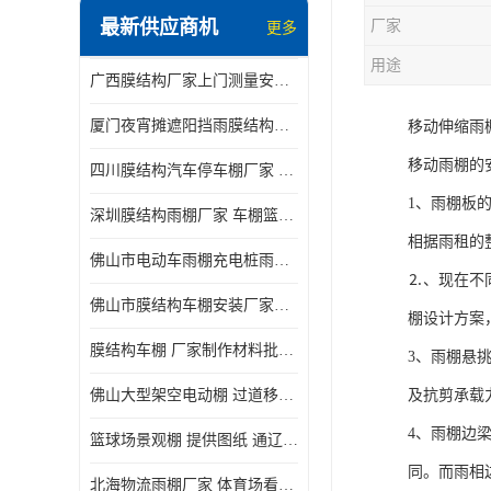
最新供应商机
厂家
更多
电动推拉雨棚
用途
广西膜结构厂家上门测量安装发货，厂家发货没有差价
膜结构停景观棚
厦门夜宵摊遮阳挡雨膜结构雨棚设计 上门测量 款式多
移动伸缩雨
移动雨棚的
四川膜结构汽车停车棚厂家 款式多 提供报价
1、雨棚板
深圳膜结构雨棚厂家 车棚篮球场体育看台 规格多样
相据雨租的
佛山市电动车雨棚充电桩雨棚小区电动车棚
⒉、现在不
佛山市膜结构车棚安装厂家发货安装
棚设计方案
膜结构车棚 厂家制作材料批发安装一体式工厂
3、雨棚悬
佛山大型架空电动棚 过道移动雨蓬 屋轨道悬空棚免费测量
及抗剪承载
4、雨棚边
篮球场景观棚 提供图纸 通辽膜结构厂家
同。而雨相
北海物流雨棚厂家 体育场看台雨棚 价格优惠