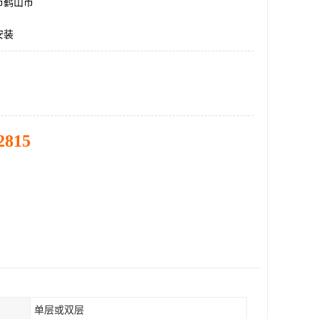
市鹤山市
安装
2815
单层或双层