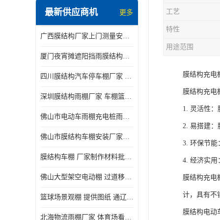
最新供应商机
工艺
更多
电动推拉雨棚
特性
广西膜结构厂家上门测量安装发货，厂家发货没有差价
膜结构停景观棚
用途范围
厦门夜宵摊遮阳挡雨膜结构雨棚设计 上门测量 款式多
膜结构充电
四川膜结构汽车停车棚厂家 款式多 提供报价
膜结构充电
深圳膜结构雨棚厂家 车棚篮球场体育看台 规格多样
1. 灵活
佛山市电动车雨棚充电桩雨棚小区电动车棚
2. 易搭
佛山市膜结构车棚安装厂家发货安装
3. 环保
膜结构车棚 厂家制作材料批发安装一体式工厂
4. 经济
佛山大型架空电动棚 过道移动雨蓬 屋轨道悬空棚免费测量
膜结构充电
计，具有不
篮球场景观棚 提供图纸 通辽膜结构厂家
膜结构电动
北海物流雨棚厂家 体育场看台雨棚 价格优惠