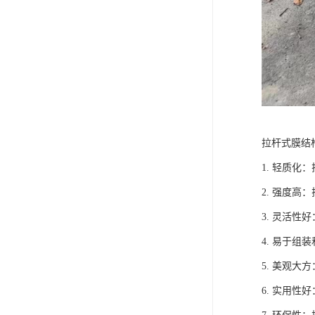
拉杆式膜结
1. 轻质
2. 强度
3. 灵活
4. 易于
5. 美观
6. 实用