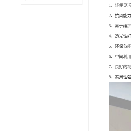
1、轻便灵
2、抗风能
3、易于维
4、透光性
5、环保节
6、空间利
7、良好的
8、实用性