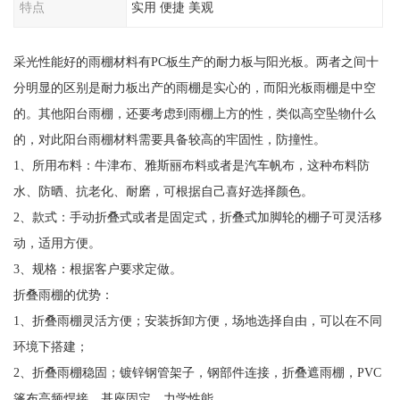
特点
实用 便捷 美观
采光性能好的雨棚材料有PC板生产的耐力板与阳光板。两者之间十
分明显的区别是耐力板出产的雨棚是实心的，而阳光板雨棚是中空
的。其他阳台雨棚，还要考虑到雨棚上方的性，类似高空坠物什么
的，对此阳台雨棚材料需要具备较高的牢固性，防撞性。
1、所用布料：牛津布、雅斯丽布料或者是汽车帆布，这种布料防
水、防晒、抗老化、耐磨，可根据自己喜好选择颜色。
2、款式：手动折叠式或者是固定式，折叠式加脚轮的棚子可灵活移
动，适用方便。
3、规格：根据客户要求定做。
折叠雨棚的优势：
1、折叠雨棚灵活方便；安装拆卸方便，场地选择自由，可以在不同
环境下搭建；
2、折叠雨棚稳固；镀锌钢管架子，钢部件连接，折叠遮雨棚，PVC
篷布高频焊接，基座固定，力学性能。