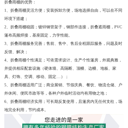
折叠雨棚的优势：
1、折叠雨棚灵活方便；安装拆卸方便，场地选择自由，可以在不同
环境下搭建；
2、折叠雨棚稳固；镀锌钢管架子，钢部件连接，折叠遮雨棚，PVC
篷布高频焊接，基座固定，力学性能。
3、折叠雨棚服务完善；售前、售中、售后全程跟踪服务，问题及时
反馈、解决；
4、折叠雨棚个性满足；可依需求设计、生产个性篷房，外观典雅，
并提供相应配套设施（硬体墙、高隔断、顶幔、边幔、地板、家
具、灯饰、空调、移动、固定....）；
5、折叠雨棚适用广泛；商业展销、节假庆典、餐饮、物流仓储、户
外休闲、便民市政等等，各种户外临时活动均有用物之地；
6、折叠雨棚经济实用；可长期反复使用，且篷房内无任何支柱，场
地完全利用，节约成本。