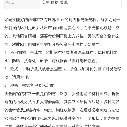
特点
实用 便捷 美观
采光性能好的雨棚材料有PC板生产的耐力板与阳光板。两者之间十
分明显的区别是耐力板出产的雨棚是实心的，而阳光板雨棚是中空
的。其他阳台雨棚，还要考虑到雨棚上方的性，类似高空坠物什么
的，对此阳台雨棚材料需要具备较高的牢固性，防撞性。
1、所用布料：牛津布、雅斯丽布料或者是汽车帆布，这种布料防
水、防晒、抗老化、耐磨，可根据自己喜好选择颜色。
2、款式：手动折叠式或者是固定式，折叠式加脚轮的棚子可灵活移
动，适用方便。
3、规格：根据客户要求定做。
折叠雨篷的材料一般是由钢材、钢索、折叠雨篷等材料组成。折叠
雨篷的结构方法许多人都会弄混，其实它的结构方法是由多种高强
的镀锌管及加强构件（钢架、钢柱或钢索）在经过必定制造方法让
它内部产生必定的预张应力以形成某种空间的一个形状，作为掩盖
结构，并能承受必定的外荷载效果的一种空间结构方法。