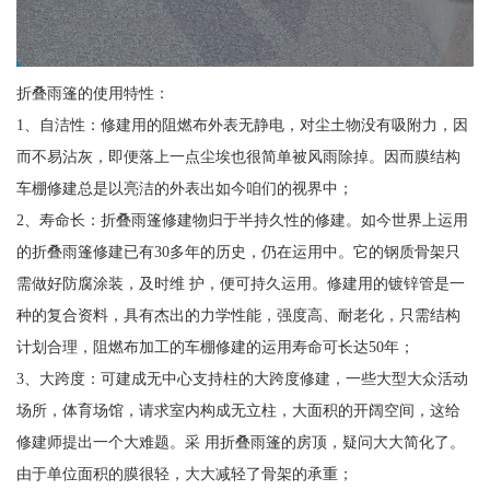
折叠雨篷的使用特性：
1、自洁性：修建用的阻燃布外表无静电，对尘土物没有吸附力，因
而不易沾灰，即便落上一点尘埃也很简单被风雨除掉。因而膜结构
车棚修建总是以亮洁的外表出如今咱们的视界中；
2、寿命长：折叠雨篷修建物归于半持久性的修建。如今世界上运用
的折叠雨篷修建已有30多年的历史，仍在运用中。它的钢质骨架只
需做好防腐涂装，及时维 护，便可持久运用。修建用的镀锌管是一
种的复合资料，具有杰出的力学性能，强度高、耐老化，只需结构
计划合理，阻燃布加工的车棚修建的运用寿命可长达50年；
3、大跨度：可建成无中心支持柱的大跨度修建，一些大型大众活动
场所，体育场馆，请求室内构成无立柱，大面积的开阔空间，这给
修建师提出一个大难题。采 用折叠雨篷的房顶，疑问大大简化了。
由于单位面积的膜很轻，大大减轻了骨架的承重；