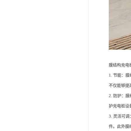
膜结构充电
1. 节能
不仅能够提
2. 防护
护充电桩设
3. 灵活
件。此外膜