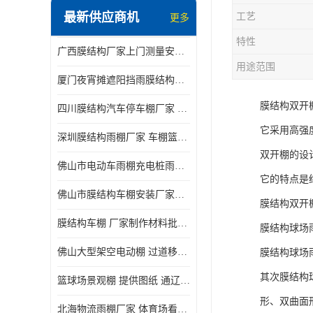
最新供应商机
工艺
更多
电动推拉雨棚
特性
广西膜结构厂家上门测量安装发货，厂家发货没有差价
膜结构停景观棚
用途范围
厦门夜宵摊遮阳挡雨膜结构雨棚设计 上门测量 款式多
膜结构双开
四川膜结构汽车停车棚厂家 款式多 提供报价
它采用高强
深圳膜结构雨棚厂家 车棚篮球场体育看台 规格多样
双开棚的设
佛山市电动车雨棚充电桩雨棚小区电动车棚
它的特点是
佛山市膜结构车棚安装厂家发货安装
膜结构双开
膜结构车棚 厂家制作材料批发安装一体式工厂
膜结构球场
佛山大型架空电动棚 过道移动雨蓬 屋轨道悬空棚免费测量
膜结构球场
其次膜结构
篮球场景观棚 提供图纸 通辽膜结构厂家
形、双曲面
北海物流雨棚厂家 体育场看台雨棚 价格优惠