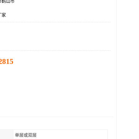
市鹤山市
厂家
2815
单层或双层