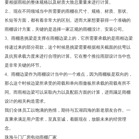
要相据雨租的整体规格以及材质大致总重量来进行计算。
⒉、现在不同领域当中所需要的雨棚在尺寸、规格、材质、形状、
长短等方面，都有着非常大的区别。进而大家想要获得一个准确的
雨棚设计方案，关键的是选择一家正规的雨棚没计、安装公司。
3、雨棚悬挑梁是支撑在雨棚边梁上的，它所需要承载的是雨相边梁
传递过来的部分荷款，这个时候悬挑梁需要根据相关截面的抗弯以
及抗剪承载力度来进行合理的计算。它在整个推拉雨甜设计当中也
是非常关键的环节。
4、雨棚边梁作为雨棚设计当中的一个难点，因为雨棚板是双向的，
那么这个时候边梁所承受的荷载和单向雨傲板所承载的荷载有所不
同。而雨相边梁可以采取内力以及配筋方面的计算，进而蹒足雨棚
设计的相关构造需求。
我们全体员工以饱满的热情，期待与五湖四海的新老朋友合作。一
直秉承满足用户需求，至真至诚，着眼现在，放眼未来的经营理
念。
珠海斗门厂房电动雨棚厂家