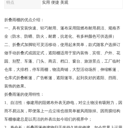
特点
实用 便捷 美观
折叠雨棚的优点介绍：
一、具有安装快速、轻巧耐用、篷布采用阻燃布耐用易洁、规格齐
全（防水、防晒、防火，耐磨，抗老化、有多种颜色可供选择）
二、折叠式加脚轮可灵活移动，使用起来简单，款式随客户选择订
做手动折叠式或固定式，遮阳棚适用于室内装饰﹑宾馆、户外、花
园、别墅、车蓬、门头、商店、档口、窗台、旅游景点，工厂临时
仓库，大排档，停车雨棚，物流商铺，大型活动场所﹑伸缩帐篷﹑
仓库式折叠帐篷﹑广告帐篷﹑遮阳篷等。起到良好的遮阳、挡雨、
装饰的效果。
折叠雨篷的使用特性：
1、自洁性：修建用的阻燃布外表无静电，对尘土物没有吸附力，因
而不易沾灰，即便落上一点尘埃也很简单被风雨除掉。因而膜结构
车棚修建总是以亮洁的外表出如今咱们的视界中；
2、寿命长：折叠雨篷修建物归于半持久性的修建。如今世界上运用