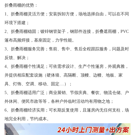
折叠雨棚的优势：
1、折叠雨棚灵活方便；安装拆卸方便，场地选择自由，可以在不同
环境下搭建；
2、折叠雨棚稳固；镀锌钢管架子，钢部件连接，折叠遮雨棚，PVC
篷布高频焊接，基座固定，力学性能。
3、折叠雨棚服务完善；售前、售中、售后全程跟踪服务，问题及时
反馈、解决；
4、折叠雨棚个性满足；可依需求设计、生产个性篷房，外观典雅，
并提供相应配套设施（硬体墙、高隔断、顶幔、边幔、地板、家
具、灯饰、空调、移动、固定....）；
5、折叠雨棚适用广泛；商业展销、节假庆典、餐饮、物流仓储、户
外休闲、便民市政等等，各种户外临时活动均有用物之地；
6、折叠雨棚经济实用；可长期反复使用，且篷房内无任何支柱，场
地完全利用，节约成本。