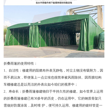
折叠雨篷的使用特性：
1、自洁性：修建用的阻燃布外表无静电，对尘土物没有吸附力，因
而不易沾灰，即便落上一点尘埃也很简单被风雨除掉。因而膜结构
车棚修建总是以亮洁的外表出如今咱们的视界中；
2、寿命长：折叠雨篷修建物归于半持久性的修建。如今世界上运用
的折叠雨篷修建已有30多年的历史，仍在运用中。它的钢质骨架只
需做好防腐涂装，及时维 护，便可持久运用。修建用的镀锌管是一