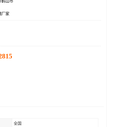
市鹤山市
棚厂家
2815
全国