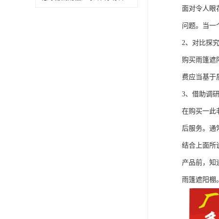
面对令人眼
问题。当一
2、对比探
购买雨篷遮
费应当基于
3、借助调
在购买一此
后服务。通
结合上面所
产品前，知
雨篷遮阳棚