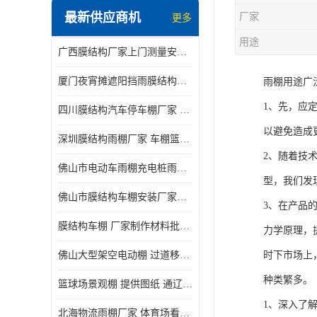
最新供应商机
厂家
更多
电动推拉雨棚
用途
广西膜结构厂家上门测量安装发货，厂家发货没有差价
膜结构停景观棚
厦门夜宵摊遮阳挡雨膜结构雨棚设计 上门测量 款式多
雨棚用途广
1、先，应
四川膜结构汽车停车棚厂家 款式多 提供报价
以避免造成
深圳膜结构雨棚厂家 车棚篮球场体育看台 规格多样
2、随着技
佛山市电动车雨棚充电桩雨棚小区电动车棚
型，我们发
佛山市膜结构车棚安装厂家发货安装
3、在产品
膜结构车棚 厂家制作材料批发安装一体式工厂
力学原理，
佛山大型架空电动棚 过道移动雨蓬 屋轨道悬空棚免费测量
时下市场上
种类繁多。
篮球场景观棚 提供图纸 通辽膜结构厂家
1、深入了
北海物流雨棚厂家 体育场看台雨棚 价格优惠