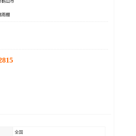
市鹤山市
缩雨棚
2815
全国