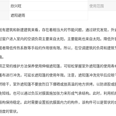
欣兴旺
使用范围
遮阳避雨
既有建筑和新建建筑来看，存在着相当大的节能问题，通过研究发现，外
过窗户进入室内的空调负荷主要来自太阳，主要能耗也来自太阳。降低外
或者降低传热系数等手段的作用很有限。所以，在空调建筑的负荷和建筑
施。
照正常的维护方法保养使用伸缩遮阳篷，可轻松掌握室外遮阳篷的使用寿命
篷布进行冲洗，可延长遮阳篷的使用年限。注意，遮阳篷冲洗完毕后应晾
然晾干，室外遮阳篷不要放烈日下爆晒或放高温的地方烘烤，以防退胶或
免短线。也可以通过负压对膜面施加张力来形成气承结构。此时，利用机
结构保持稳定。此时需要设置抵抗膜面内力的构件，该构件可以是管状的
刚度的管状。