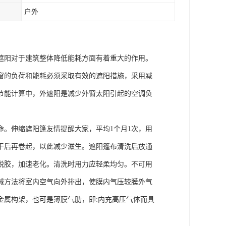
户外
遮阳对于建筑整体降低能耗方面有着重大的作用。
窗的负荷和能耗必须采取有效的遮阳措施，采用减
节能计算中，外遮阳是减少外窗太阳引起的空调负
。伸缩遮阳篷友情提醒大家，平均1个月1次，用
干后再卷起，以此减少滋生。遮阳篷布清洗后放通
脱胶，加速老化。清洗时用力应轻柔均匀。不可用
械方法将室内空气向外排出，使膜内气压较膜外气
金属构架，也可是薄膜气肋，即:内充高压气体而具