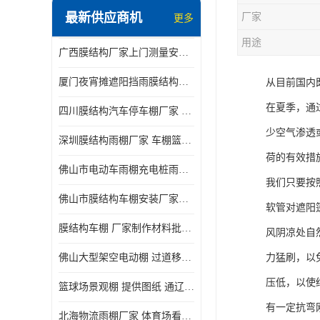
最新供应商机
厂家
更多
电动推拉雨棚
用途
广西膜结构厂家上门测量安装发货，厂家发货没有差价
膜结构停景观棚
厦门夜宵摊遮阳挡雨膜结构雨棚设计 上门测量 款式多
从目前国内
在夏季，通
四川膜结构汽车停车棚厂家 款式多 提供报价
少空气渗透
深圳膜结构雨棚厂家 车棚篮球场体育看台 规格多样
荷的有效措
佛山市电动车雨棚充电桩雨棚小区电动车棚
我们只要按
佛山市膜结构车棚安装厂家发货安装
软管对遮阳
膜结构车棚 厂家制作材料批发安装一体式工厂
风阴凉处自
佛山大型架空电动棚 过道移动雨蓬 屋轨道悬空棚免费测量
力猛刷，以
压低，以使
篮球场景观棚 提供图纸 通辽膜结构厂家
有一定抗弯
北海物流雨棚厂家 体育场看台雨棚 价格优惠